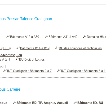
pus Pessac Talence Gradignan
1
Bâtiments A12 à A30
Bâtiments A31 à A40
Domaine Hâut
3(IECB)
Bâtiments B14 à B19
BU des sciences et techniques
e-Montesquieu
s A à H
BU Droit et Lettres
ourt
IUT Gradignan : Bâtiments 0 à 7
IUT Gradignan : Bâtiments 8 à 1
pus Carreire
ampus
Bâtiments ED, TP, Amphis, Accueil
Bâtiments 5D, BU