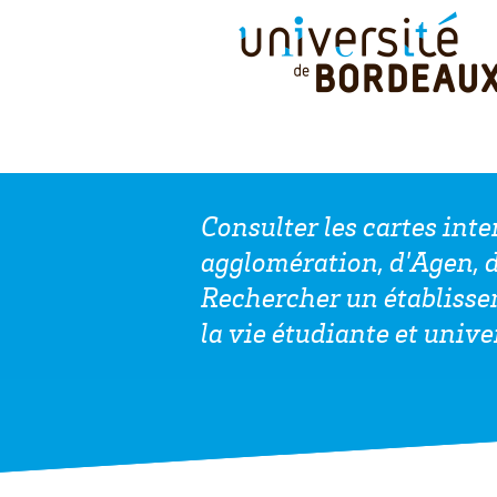
Consulter les cartes int
agglomération, d'Agen, d
Rechercher un établisse
la vie étudiante et unive