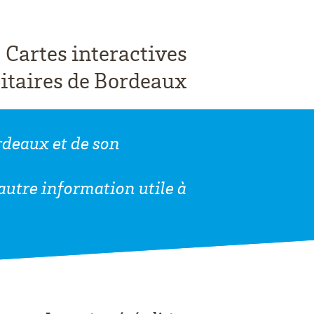
Cartes interactives
itaires de Bordeaux
rdeaux et de son
utre information utile à